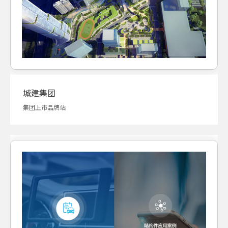
城建集团
集团上市品牌站