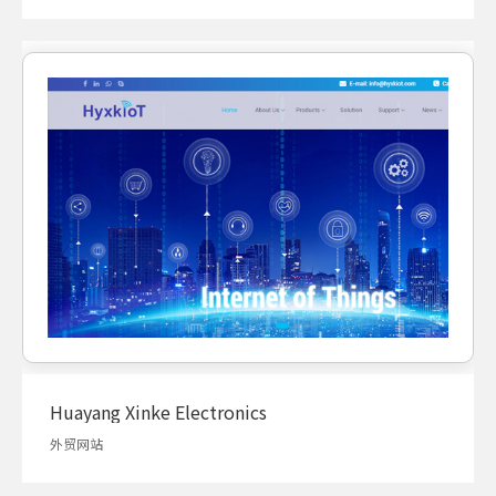
Huayang Xinke Electronics
外贸网站