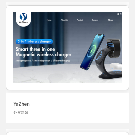
YaZhen
外贸网站