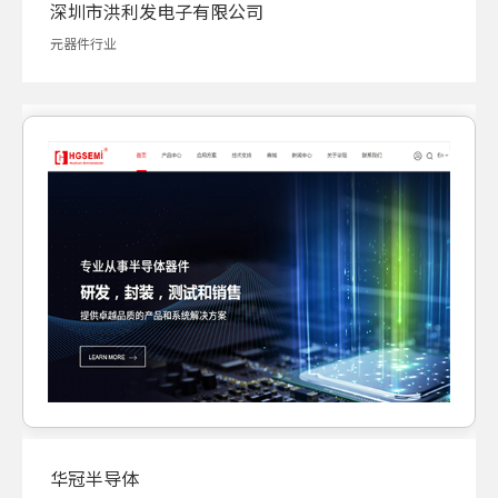
深圳市洪利发电子有限公司
元器件行业
华冠半导体