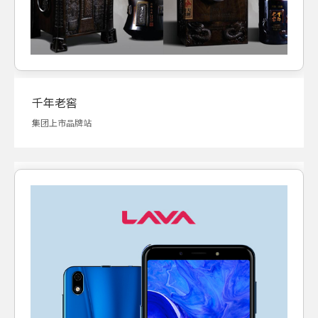
千年老窖
集团上市品牌站