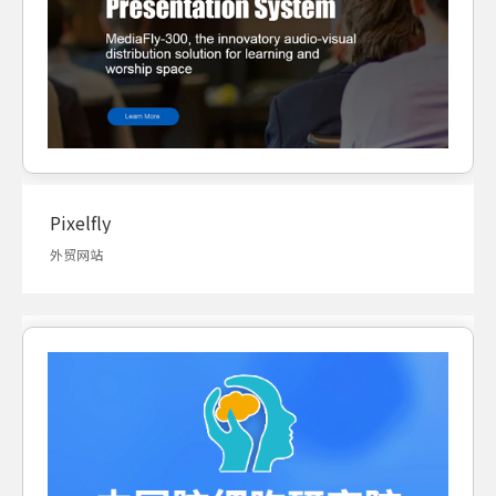
Pixelfly
外贸网站